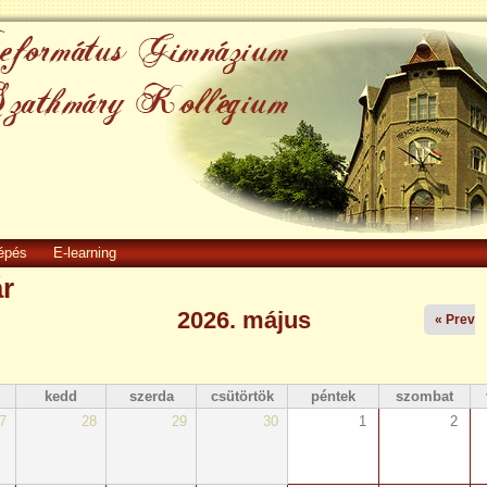
épés
E-learning
r
2026. május
« Prev
kedd
szerda
csütörtök
péntek
szombat
7
28
29
30
1
2