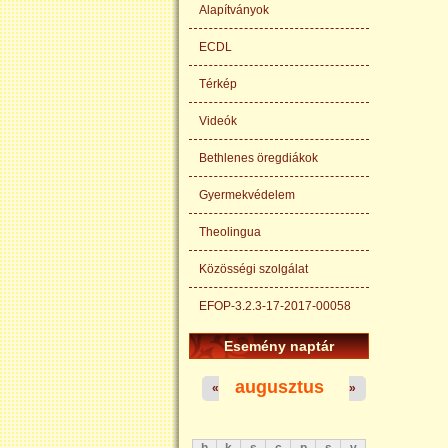
Alapítványok
ECDL
Térkép
Videók
Bethlenes öregdiákok
Gyermekvédelem
Theolingua
Közösségi szolgálat
EFOP-3.2.3-17-2017-00058
Esemény naptár
augusztus
«
»