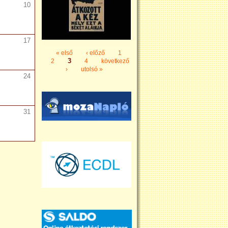
10
17
« első
‹ előző
1
Oldalak
3
2
4
következő
›
utolsó »
24
31