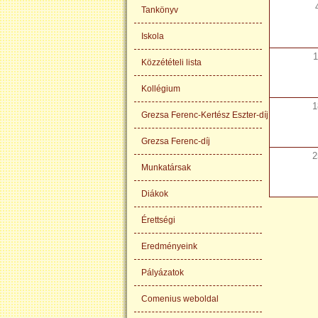
Tankönyv
Iskola
1
Közzétételi lista
Kollégium
1
Grezsa Ferenc-Kertész Eszter-díj
Grezsa Ferenc-díj
2
Munkatársak
Diákok
Érettségi
Eredményeink
Pályázatok
Comenius weboldal