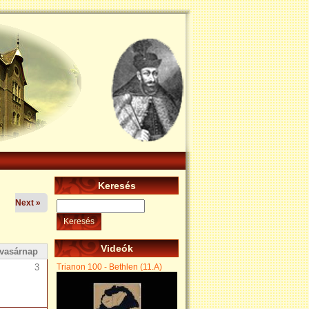
Keresés
Next »
Keresés
Videók
vasárnap
Trianon 100 - Bethlen (11.A)
3