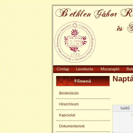
Címlap
Levelezés
Mozanapló
Bel
Naptá
Főmenü
Beiskolázás
Hírarchívum
hétfő
2
Kapcsolat
Dokumentumok