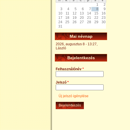
h
k
s
c
p
s
v
1
2
3
4
5
6
7
8
9
10
11
12
13
14
15
16
17
18
19
20
21
22
23
24
25
26
27
28
29
30
31
Mai névnap
2026, augusztus 8 - 13:27,
László
Bejelentkezés
Felhasználónév
*
Jelszó
*
Új jelszó igénylése