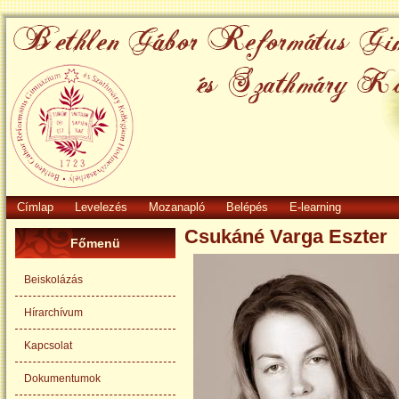
Címlap
Levelezés
Mozanapló
Belépés
E-learning
Csukáné Varga Eszter
Főmenü
Beiskolázás
Hírarchívum
Kapcsolat
Dokumentumok