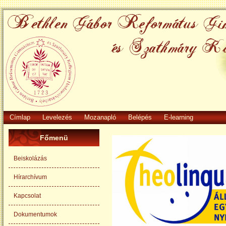
Címlap
Levelezés
Mozanapló
Belépés
E-learning
Főmenü
Beiskolázás
Hírarchívum
Kapcsolat
Dokumentumok