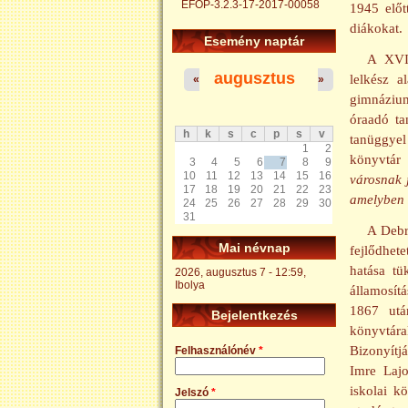
EFOP-3.2.3-17-2017-00058
1945 előt
diákokat.
Esemény naptár
A XVII
augusztus
lelkész a
«
»
gimnázium
óraadó ta
h
k
s
c
p
s
v
tanüggyel 
1
2
könyvtár f
3
4
5
6
7
8
9
10
11
12
13
14
15
16
városnak j
17
18
19
20
21
22
23
amelyben a
24
25
26
27
28
29
30
31
A Debr
Mai névnap
fejlődhet
hatása tü
2026, augusztus 7 - 12:59,
Ibolya
államosít
1867 utá
Bejelentkezés
könyvtára
Bizonyítjá
Felhasználónév
*
Imre Lajo
iskolai k
Jelszó
*