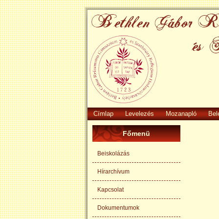
Címlap
Levelezés
Mozanapló
Bel
Főmenü
Beiskolázás
Hírarchívum
Kapcsolat
Dokumentumok