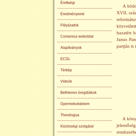
Érettségi
A hódm
XVII. szá
Eredményeink
reformátu
Pályázatok
közvetíte
hazatért 
Comenius weboldal
Janus Pan
partján is
Alapítványok
ECDL
Térkép
Videók
Bethlenes öregdiákok
Gyermekvédelem
Theolingua
A köny
jelentős
Közösségi szolgálat
rendszerb