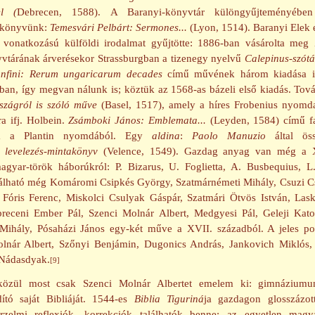
el (
Debrecen, 1588). A Baranyi-könyvtár különgyűjteményében 
 könyvünk:
Temesvári Pelbárt: Sermones...
(Lyon, 1514). Baranyi Elek 
vonatkozású külföldi irodalmat gyűjtötte: 1886-ban vásárolta meg
vtárának árverésekor Strassburgban a tizenegy nyelvű
Calepinus-szótá
nfini: Rerum ungaricarum decades
című művének három kiadása i
ban, így megvan nálunk is; köztük az 1568-as bázeli első kiadás. To
zágról is szóló műve
(Basel, 1517), amely a híres Frobenius nyomd
ora ifj. Holbein.
Zsámboki János: Emblemata...
(Leyden, 1584) című f
ya a Plantin nyomdából. Egy
aldina
:
Paolo Manuzio
által öss
s
levelezés-mintakönyv
(Velence, 1549). Gazdag anyag van még a 
agyar-török háborúkról: P. Bizarus, U. Foglietta, A. Busbequius, L
lható még Komáromi Csipkés György, Szatmárnémeti Mihály, Csuzi C
 Fóris Ferenc, Miskolci Csulyak Gáspár, Szatmári Ötvös István, Las
breceni Ember Pál, Szenci Molnár Albert, Medgyesi Pál, Geleji Kato
Mihály, Pósaházi János egy-két műve a XVII. századból. A jeles po
lnár Albert, Szőnyi Benjámin, Dugonics András, Jankovich Miklós,
 Nádasdyak.
[9]
közül most csak Szenci Molnár Albertet emelem ki: gimnáziumu
rdító saját Bibliáját. 1544-es
Biblia Tiguriná
ja gazdagon glosszázott;
rzelmi reflexiók, korrekciók találhatók benne; az egyetlen magy