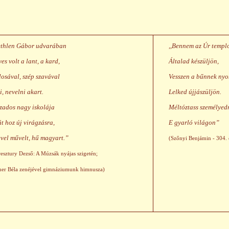
thlen Gábor udvarában
,,Bennem az Úr temp
yes volt a lant, a kard,
Általad készüljön,
losával, szép szavával
Vesszen a bűnnek nyo
i, nevelni akart.
Lelked újjászüljön.
zados nagy iskolája
Méltóztass személyed
át hoz új virágzásra,
E gyarló világon”
evel művelt, hű magyart.”
(Szőnyi Benjámin - 304.
esztury Dezső: A Múzsák nyájas szigetén;
iner Béla zenéjével gimnáziumunk himnusza)