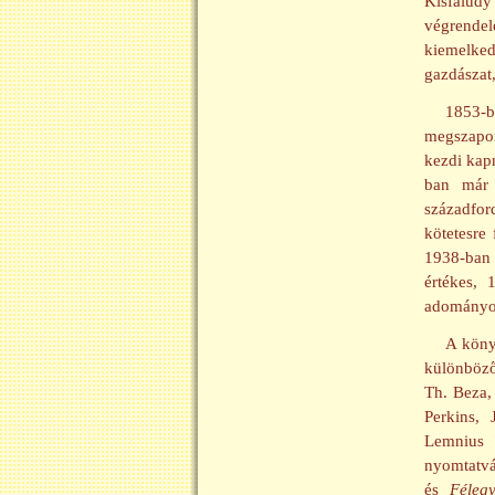
Kisfalud
végrendel
kiemelkedő
gazdászat,
1853-ba
megszapor
kezdi kapn
ban már 
századfor
kötetesre
1938-ban 
értékes, 
adományoz
A könyv
különböző
Th. Beza,
Perkins,
Lemniu
nyomtatv
és
Féleg