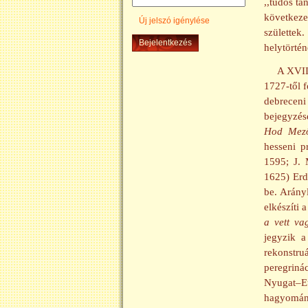
,,tudós ta
következe
Új jelszó igénylése
születtek
helytörté
A XVIII
1727-től 
debreceni
bejegyzés
Hod Mező
hesseni p
1595; J. 
1625)
Erd
be. Arány
elkészíti 
a vett va
jegyzik a
rekonstru
peregrinác
Nyugat–Eu
hagyomány