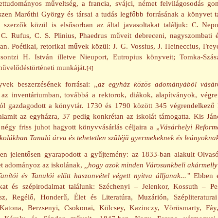
ettudományos műveltség, a francia, svájci, német felvilágosodás gon
szen Maróthi György és társai a tudás legfőbb forrásának a könyvet ta
s szerzők közül is elsősorban az által javasoltakat találjuk: C. Nepo
, C. Rufus, C. S. Plinius, Phaedrus műveit debreceni, nagyszombati é
n. Poétikai, retorikai művek közül: J. G. Vossius, J. Heineccius, Frey
sontzi H. István illetve Nieuport, Eutropius könyveit; Tomka-Szá
művelődéstörténeti munkáját.
[4]
vek beszerzésének forrásai: ,
,az egyház közös adományából vásárol
 az inventáriumban, továbbá a rektorok, diákok, alapítványok, végr
iból gazdagodott a könyvtár. 1730 és 1790 között 345 végrendelkező
alamit az egyházra, 37 pedig konkrétan az iskolát támogatta. Kis Ján
négy friss juhot hagyott könyvvásárlás céljaira a „
Vásárhelyi Reform
kolákban Tanuló árva és tehetetlen szüléjü gyermekeknek és leányokna
en jelentősen gyarapodott a gyűjtemény: az 1833-ban alakult Olvas
et adományoz az iskolának,
,,hogy azok minden Városunkbeli akármelly 
anítói és Tanulói előtt haszonvétel végett nyitva álljanak...”
Ebben e
okat és szépirodalmat találunk: Széchenyi – Jelenkor, Kossuth – Pes
, Regélő, Honderű, Élet és Literatúra, Muzárión, Szépliteratura
Katona, Berzsenyi, Csokonai, Kölcsey, Kazinczy, Vörösmarty, Fáy