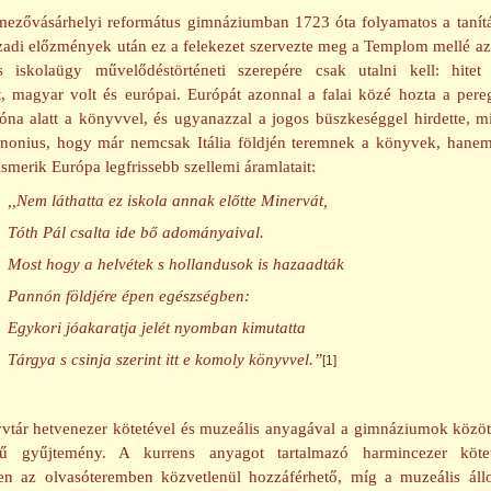
ezővásárhelyi református gimnáziumban 1723 óta folyamatos a tanít
zadi előzmények után ez a felekezet szervezte meg a Templom mellé az 
s iskolaügy művelődéstörténeti szerepére csak utalni kell: hitet
tt, magyar volt és európai. Európát azonnal a falai közé hozta a pereg
hóna alatt a könyvvel, és ugyanazzal a jogos büszkeséggel hirdette, m
nonius, hogy már nemcsak Itália földjén teremnek a könyvek, hane
 ismerik Európa legfrissebb szellemi áramlatait:
,,Nem láthatta ez iskola annak előtte Minervát,
Tóth Pál csalta ide bő adományaival.
Most hogy a helvétek s hollandusok is hazaadták
Pannón földjére épen egészségben:
Egykori jóakaratja jelét nyomban kimutatta
Tárgya s csinja szerint itt e komoly könyvvel.”
[1]
vtár hetvenezer kötetével és muzeális anyagával a gimnáziumok közöt
égű gyűjtemény. A kurrens anyagot tartalmazó harmincezer kötet
en az olvasóteremben közvetlenül hozzáférhető, míg a muzeális ál