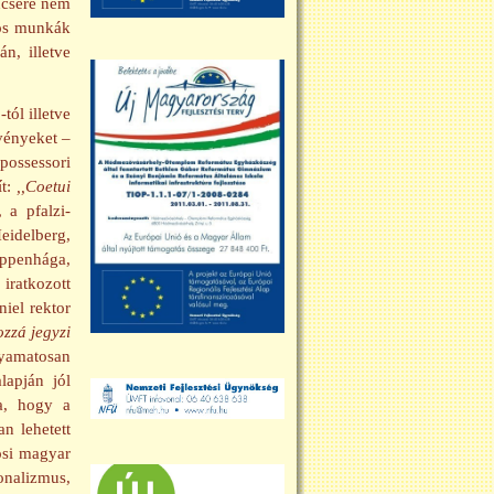
ncsére nem
yos munkák
n, illetve
tól illetve
vényeket –
possessori
ít:
,,Coetui
 a pfalzi-
eidelberg,
oppenhága,
iratkozott
iel rektor
ozzá jegyzi
lyamatosan
lapján jól
a, hogy a
n lehetett
osi magyar
onalizmus,