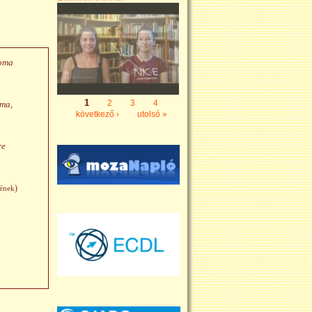
loma
1
2
3
4
ma,
Oldalak
következő ›
utolsó »
re
)
 ének