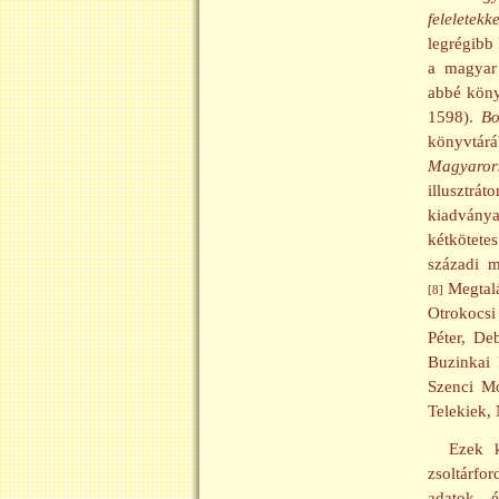
feleletekk
legrégibb
a magyar 
abbé köny
1598).
Bo
könyvtárá
Magyarors
illusztrát
kiadván
kétkötete
századi m
Megtalá
[8]
Otrokocsi
Péter, De
Buzinkai 
Szenci Mo
Telekiek,
Ezek 
zsoltárfo
adatok, é