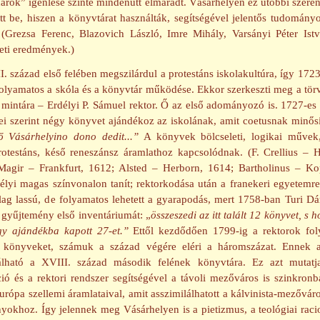
nárok” igenlése szinte mindenütt elmaradt. Vásárhelyen ez utóbbi szere
tt be, hiszen a könyvtárat használták, segítségével jelentős tudomán
. (Grezsa Ferenc, Blazovich László, Imre Mihály, Varsányi Péter Istvá
neti eredmények.)
. század első felében megszilárdul a protestáns iskolakultúra, így 1723-
folyamatos a skóla és a könyvtár működése. Ekkor szerkeszti meg a tör
 mintára – Erdélyi P. Sámuel rektor. Ő az első adományozó is. 1727-es 
ei szerint négy könyvet ajándékoz az iskolának, amit coetusnak minős
 Vásárhelyino dono dedit...”
A könyvek bölcseleti, logikai művek,
rotestáns, késő reneszánsz áramlathoz kapcsolódnak. (F. Crellius – H
Magir – Frankfurt, 1612; Alsted – Herborn, 1614; Bartholinus – K
élyi magas színvonalon tanít; rektorkodása után a franekeri egyetemre 
lag lassú, de folyamatos lehetett a gyarapodás, mert 1758-ban Turi Dán
a gyűjtemény első inventáriumát: „
összeszedi az itt talált 12 könyvet, s h
gy ajándékba kapott 27-et.”
Ettől kezdődően 1799-ig a rektorok fo
 könyveket, számuk a század végére eléri a háromszázat. Ennek a
álható a XVIII. század második felének könyvtára. Ez azt mutatj
ió és a rektori rendszer segítségével a távoli mezőváros is szinkronba
rópa szellemi áramlataival, amit asszimilálhatott a kálvinista-mezővár
okhoz. Így jelennek meg Vásárhelyen is a pietizmus, a teológiai raci