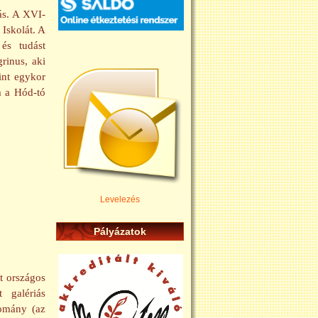
ás. A XVI-
Iskolát. A
 és tudást
rinus, aki
int egykor
m a Hód-tó
Levelezés
Pályázatok
t országos
 galériás
lomány (az