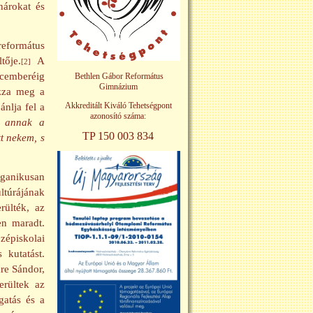
nárokat és
református
tője.
A
[2]
cemberéig
Bethlen Gábor Református
Gimnázium
azza meg a
Akkreditált Kiváló Tehetségpont
nlja fel a
azonosító száma:
ét annak a
TP 150 003 834
tt nekem, s
rganikusan
ltúrájának
rülték, az
en maradt.
épiskolai
 kutatást.
mre Sándor,
erültek az
gatás és a