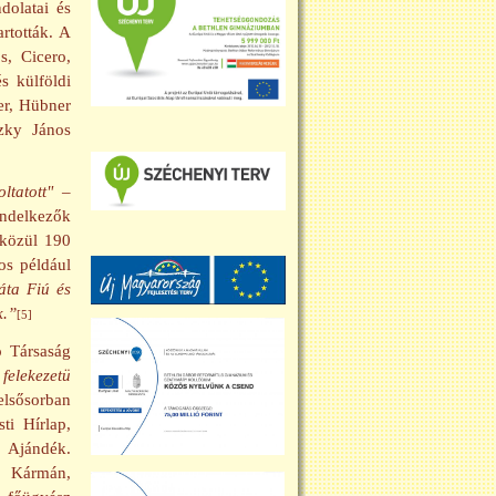
dolatai és
rtották. A
s, Cicero,
s külföldi
er, Hübner
szky János
tatott"
–
endelkezők
 közül 190
os például
áta Fiú és
k.”
[5]
ó Társaság
felekezetü
lsősorban
ti Hírlap,
i Ajándék.
, Kármán,