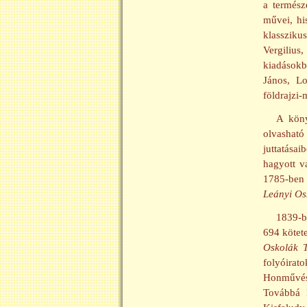
a termész
művei, hi
klassziku
Vergilius
kiadásokba
János, Lo
földrajzi-
A köny
olvasható
juttatása
hagyott v
1785-ben 
Leányi Os
1839-b
694 kötet
Oskolák T
folyóirat
Honművész
Továbbá 