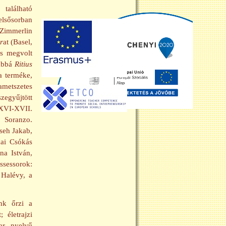
található
elsősorban
 Zimmerlin
r
at (Basel,
s megvolt
vábbá
Ritius
a terméke,
ametszetes
zegyűjtött
XVI-XVII.
. Soranzo.
seh Jakab,
kai Csókás
na István,
ssessorok:
 Halévy, a
nk őrzi a
 életrajzi
ar nyelvű