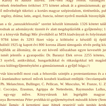
y Károly és Sándor műveit. 1847-ben Nagy Ferenc vármegyei
etének értelmében örökösei 375 kötetet adnak át a gimnáziumnak; g
 műveltségét tükrözi: a kortárs magyar szépirodalom, történetírás, pub
 regény, dráma; latin, angol, francia, német nyelvű munkák bizonyítják 
n a tíz „tanszakfelosztás” szerint készült kimutatás 1326 kötetet talá
odnak az adományok: tizenöt év alatt megduplázódik a gyűjtemény; 1
i a könyvtár Ballagi Mór jóvoltából az MTA kiadványait és folyóiratait
9784 kötet és 3293 füzet várja a költözést a készülő új épüle
dulótól 1925-ig kapott évi 800 korona állami támogatás révén pedig kö
 fejlődik az állomány, de az ezt követő időszakban egyre kevesebb ju
ismét jelentős a gyarapodás: Dr. Baranyi Elek orvos 2255 kötetes, 
13 nyelvű, antikvákkal, hungarikákkal és ritkaságokkal teli magán
za különgyűjteményként a gimnáziumnak a gyűjtő húga.
[7]
tár kincseiből most csak a felsorolás szintjén a protestantizmus és a 
 áramlataihoz tartozó művek korabeli kiadásait említjük: Oecolampadiu
 Ph. Melanchton, Bullinger, C. Pellican, W. Musculus, W. Franze, U. Z
 J. Coccejus, Erasmus, Agrippa de Nettesheim, Raymundus Lullus,
s egy-egy műve. Könyvtárunk két legrégibb magyar
ánya
Bornemisza Péter prédikáció-gyűjteményének második kötete
(Semp
yházi Tamás: A kereztieni igaz hitnek reszeiröl valo tanitás kerd