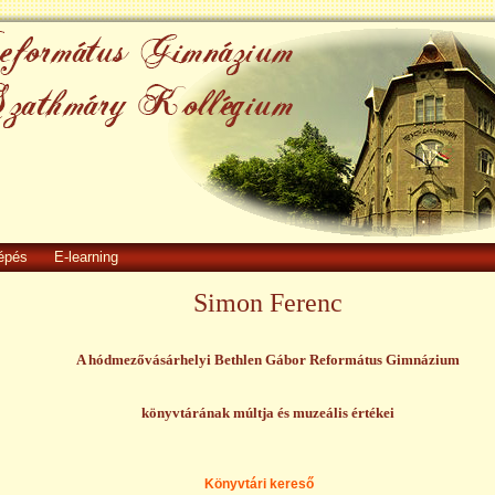
épés
E-learning
Simon Ferenc
A hódmezővásárhelyi Bethlen
Gábor Református Gimnázium
könyvtárának múltja és muzeális értékei
Könyvtári kereső