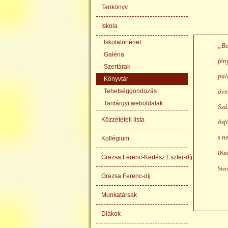
Tankönyv
Iskola
Iskolatörténet
„Be
Galéria
fén
Szertárak
pal
Könyvtár
Tehetséggondozás
óvn
Tantárgyi weboldalak
Szá
Közzétételi lista
ősf
s n
Kollégium
(Ker
Grezsa Ferenc-Kertész Eszter-díj
Ste
Grezsa Ferenc-díj
Munkatársak
Diákok