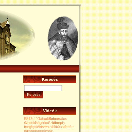
Keresés
Keresés
Videók
Bethlen Gábor Református
Gimnázium és Szathmáry
Kollégium bemutatkozó videó
továbbtanulóknak