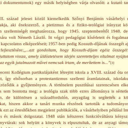
ti dokumentumok) egy másik helyiségben várja olvasóit: a kutató ta
I. század jelesei közül kiemelkedik Szőnyi Benjámin vásárhelyi 
lakja, aki énekszerző, a pietizmus és a fiziko-teológiai irányzat köl
 szellemiségét meghatározza, hogy 1945. szeptemberétől 1948. de
nára volt Németh László. Itt végzi pedagógiai kísérleteit és fogalm
kapcsolatos elképzeléseit; 1957-ben pedig Kossuth-díjának összegét ajá
ejlesztésére:
,,...azt gondoltam, hogy Kossuth-díjam egész összeg
uttatom vissza, amely üldöztetésem idején szeretetteljes oltalmat nyújto
z egyik jutalmazott művet nemcsak írtam, de merítettem is...”
[3]
eceni Kollégium partikulájaként létrejött iskola a XVIII. század óta o
ett, így elsősorban a protestantizmus szellemi áramlatainak, iskolaku
kröződik a gyűjteményen. A történelem pusztításai szerencsésen elke
ás sem bontotta meg: a teológia szak több ezres állománya is sértetl
n, de különösen a századfordulón, anyagilag is segítették a köz
kat, hiszen akkor a tanári munka részének tartották a tudományos
k ezt az értesítőkben megjelent publikációk, a vásárhelyiben például I
s és mások dolgozatai. 1948 után kétszeres funkcióváltásra kénysz
önyvtárak: sok helyütt a könyvek is elpusztultak, de az anyagi támo