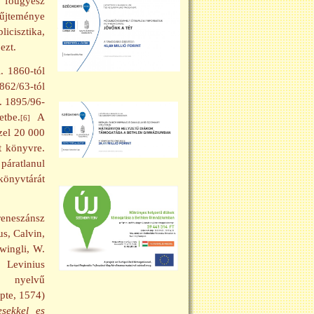
 főügyész
yűjteménye
licisztika,
ezt.
l. 1860-tól
862/63-tól
. 1895/96-
tbe.
A
[6]
zel 20 000
t könyvre.
páratlanul
könyvtárát
reneszánsz
s, Calvin,
wingli, W.
 Levinius
 nyelvű
te, 1574)
esekkel es