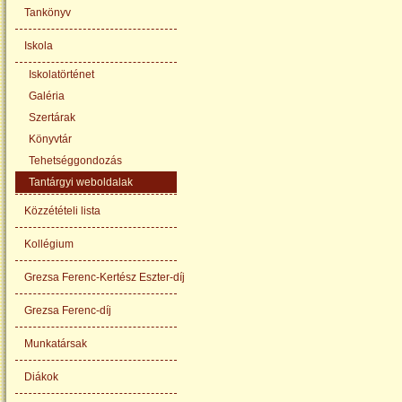
Tankönyv
Iskola
Iskolatörténet
Galéria
Szertárak
Könyvtár
Tehetséggondozás
Tantárgyi weboldalak
Közzétételi lista
Kollégium
Grezsa Ferenc-Kertész Eszter-díj
Grezsa Ferenc-díj
Munkatársak
Diákok