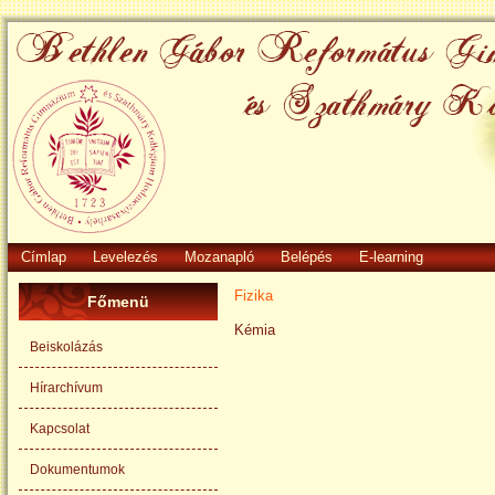
Címlap
Levelezés
Mozanapló
Belépés
E-learning
Fizika
Főmenü
Kémia
Beiskolázás
Hírarchívum
Kapcsolat
Dokumentumok