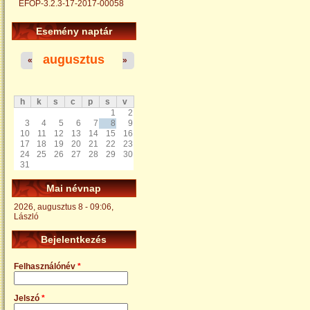
EFOP-3.2.3-17-2017-00058
Esemény naptár
augusztus
«
»
h
k
s
c
p
s
v
1
2
3
4
5
6
7
8
9
10
11
12
13
14
15
16
17
18
19
20
21
22
23
24
25
26
27
28
29
30
31
Mai névnap
2026, augusztus 8 - 09:06,
László
Bejelentkezés
Felhasználónév
*
Jelszó
*